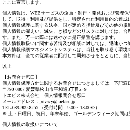
ここに宣言します。
個人情報は、WEBサービスの企画・制作・開発および管理
して、取得・利用及び提供をし、特定された利用目的の達成
個人情報保護に関する法令、国が定める指針及びその他の規
個人情報の漏えい、滅失、き損などのリスクに対しては、合
す。また、万一の際には速やかに是正措置を講じます。
個人情報取扱いに関する苦情及び相談に対しては、迅速かつ
個人情報保護マネジメントシステムは、当社を取り巻く環境
本方針は、全ての従業者に配付して周知させるとともに、当
以上
【お問合せ窓口】
個人情報保護方針に関するお問合せにつきましては、下記窓
〒790-0807 愛媛県松山市平和通3丁目2−9
トエビス株式会社 個人情報問合せ窓口
メールアドレス：privacy@toebisu.jp
TEL.089-909-8255 （受付時間 9:00～18:00※）
※ 土・日曜日、祝日、年末年始、ゴールデンウィーク期間
個人情報の取扱いについて