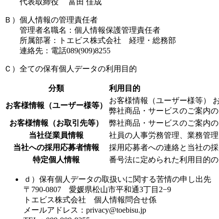
代表取締役 富田 佳成
Ｂ）個人情報の管理責任者
管理者名職名：個人情報保護管理責任者
所属部署：トエビス株式会社 経理・総務部
連絡先：電話089(909)8255
Ｃ）全ての保有個人データの利用目的
分類
利用目的
お客様情報（ユーザー様等） 
お客様情報（ユーザー様等）
弊社商品・サービスのご案内の
お客様情報（お取引先等）
弊社商品・サービスのご案内の
当社従業員情報
社員の人事労務管理、業務管理
当社への採用応募者情報
採用応募者への連絡と当社の採
特定個人情報
番号法に定められた利用目的の
ｄ）保有個人データの取扱いに関する苦情の申し出先
〒790-0807 愛媛県松山市平和通3丁目2−9
トエビス株式会社 個人情報問合せ係
メールアドレス：privacy@toebisu.jp