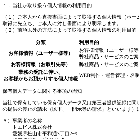
１．当社が取り扱う個人情報の利用目的
（１）ご本人から直接書面によって取得する個人情報（ホー
取得に先立ち、ご本人に対し書面により明示します。
（２）前項以外の方法によって取得する個人情報の利用目的
分類
利用目的
お客様情報（ユーザー様等
お客様情報（ユーザー様等）
弊社商品・サービスのご案
お客様情報（お取引先等）
弊社商品・サービスのご案
業務の受託に伴い、
WEB制作・運営管理・名
お客様からお預かりする個人情報
保有個人データに関する事項の周知
当社で保有している保有個人データ又は第三者提供記録に関
の提供の停止の請求（以下、「開示等の請求」といいます）
Ａ）事業者の名称
トエビス株式会社
愛媛県松山市平和通3丁目2−9