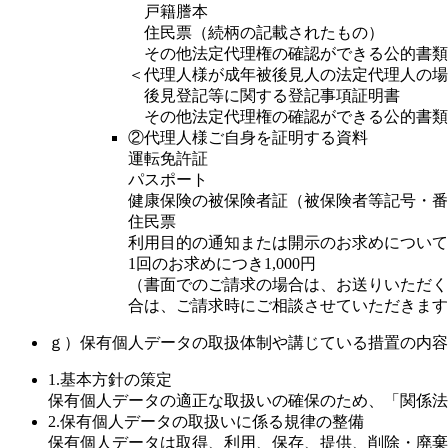
戸籍謄本
住民票（続柄の記載されたもの）
その他法定代理権の確認ができる公的書類
＜代理人様が成年被後見人の法定代理人の場
後見登記等に関する登記事項証明書
その他法定代理権の確認ができる公的書類
②代理人様ご自身を証明する資料
運転免許証
パスポート
健康保険の被保険者証（被保険者等記号・番
住民票
利用目的の通知または開示のお求めについて
1回のお求めにつき1,000円
（書面でのご請求の場合は、お送りいただく
合は、ご請求時にご相談させていただきます
ｇ）保有個人データの取扱体制や講じている措置の内容
1.基本方針の策定
保有個人データの適正な取扱いの確保のため、「関係
2.保有個人データの取扱いに係る規律の整備
保有個人データは取得、利用、保存、提供、削除・廃