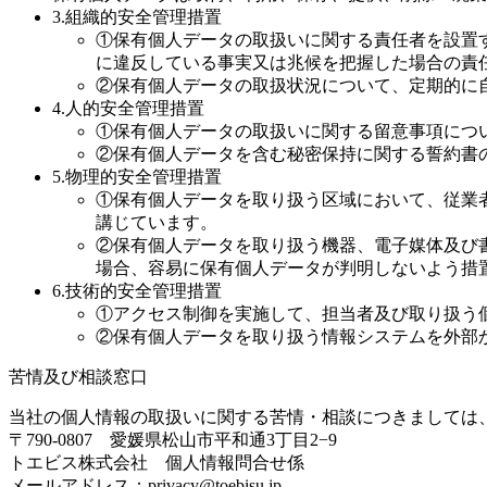
3.組織的安全管理措置
①保有個人データの取扱いに関する責任者を設置
に違反している事実又は兆候を把握した場合の責
②保有個人データの取扱状況について、定期的に
4.人的安全管理措置
①保有個人データの取扱いに関する留意事項につ
②保有個人データを含む秘密保持に関する誓約書
5.物理的安全管理措置
①保有個人データを取り扱う区域において、従業
講じています。
②保有個人データを取り扱う機器、電子媒体及び
場合、容易に保有個人データが判明しないよう措
6.技術的安全管理措置
①アクセス制御を実施して、担当者及び取り扱う
②保有個人データを取り扱う情報システムを外部
苦情及び相談窓口
当社の個人情報の取扱いに関する苦情・相談につきましては
〒790-0807 愛媛県松山市平和通3丁目2−9
トエビス株式会社 個人情報問合せ係
メールアドレス：privacy@toebisu.jp