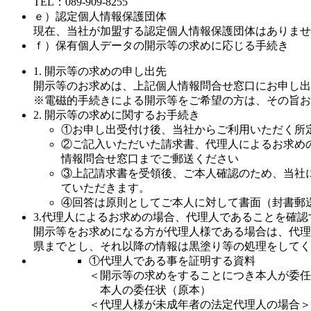
TEL：089-909-8255
ｅ）認定個人情報保護団体
現在、当社が加盟する認定個人情報保護団体はありませ
ｆ）保有個人データの開示等の求めに応じる手続き
1. 開示等の求めの申し出先
開示等のお求めは、上記個人情報問合せ窓口にお申し出
※電磁的手続きによる開示等をご希望の方は、その旨お
2. 開示等の求めに関するお手続き
①お申し出受付け後、当社からご利用いただく所
②ご記入いただいた請求書、代理人によるお求め
情報問合せ窓口までご郵送ください
③上記請求書を受領後、ご本人確認のため、当社
ていただきます。
④回答は原則としてご本人に対して書面（封書郵
3.代理人によるお求めの場合、代理人であることを確認
開示等をお求めになる方が代理人様である場合は、代理
県までとし、それ以降の情報は黒塗り等の処理をしてく
①代理人である事を証明する資料
＜開示等の求めをすることにつき本人が委任
本人の委任状（原本）
＜代理人様が未成年者の法定代理人の場合＞