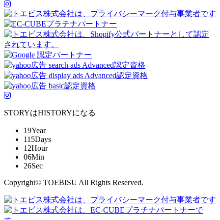
STORYはHISTORYになる
19
Year
115
Days
12
Hour
06
Min
26
Sec
Copyright© TOEBISU All Rights Reserved.