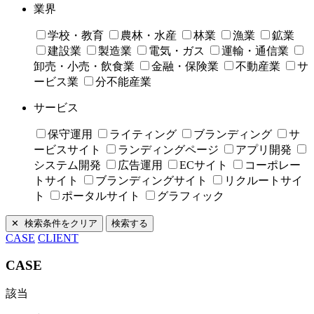
業界
学校・教育
農林・水産
林業
漁業
鉱業
建設業
製造業
電気・ガス
運輸・通信業
卸売・小売・飲食業
金融・保険業
不動産業
サ
ービス業
分不能産業
サービス
保守運用
ライティング
ブランディング
サ
ービスサイト
ランディングページ
アプリ開発
システム開発
広告運用
ECサイト
コーポレー
トサイト
ブランディングサイト
リクルートサイ
ト
ポータルサイト
グラフィック
CASE
CLIENT
CASE
該当