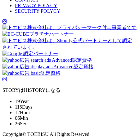
PRIVACY POLYCY
SECURITY POLYCY
STORYはHISTORYになる
19
Year
115
Days
12
Hour
06
Min
26
Sec
Copyright© TOEBISU All Rights Reserved.