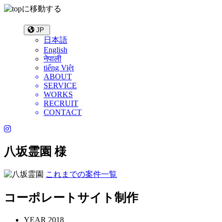
JP
日本語
English
नेपाली
tiếng Việt
ABOUT
SERVICE
WORKS
RECRUIT
CONTACT
八坂霊園 様
これまでの案件一覧
コーポレートサイト制作
YEAR
2018