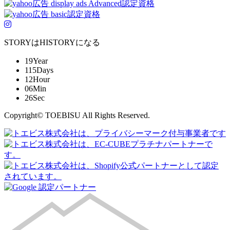
STORYはHISTORYになる
19
Year
115
Days
12
Hour
06
Min
26
Sec
Copyright© TOEBISU All Rights Reserved.