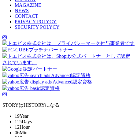
MAGAZINE
NEWS
CONTACT
PRIVACY POLYCY
SECURITY POLYCY
STORYはHISTORYになる
19
Year
115
Days
12
Hour
06
Min